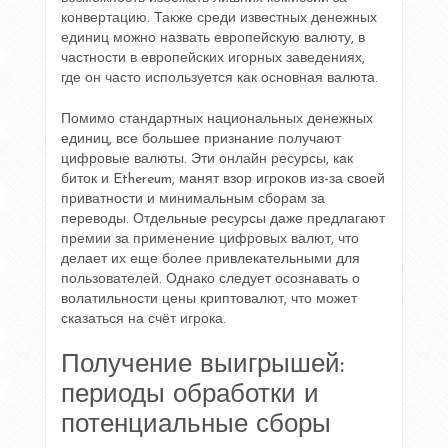
конвертацию. Также среди известных денежных
единиц можно назвать европейскую валюту, в
частности в европейских игорных заведениях,
где он часто используется как основная валюта.
Помимо стандартных национальных денежных
единиц, все большее признание получают
цифровые валюты. Эти онлайн ресурсы, как
биток и Ethereum, манят взор игроков из-за своей
приватности и минимальным сборам за
переводы. Отдельные ресурсы даже предлагают
премии за применение цифровых валют, что
делает их еще более привлекательными для
пользователей. Однако следует осознавать о
волатильности цены криптовалют, что может
сказаться на счёт игрока.
Получение выигрышей:
периоды обработки и
потенциальные сборы