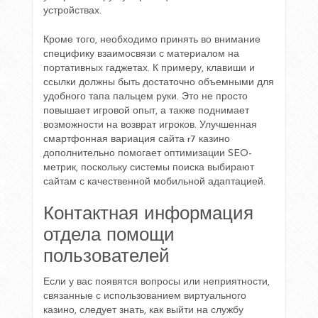
устройствах.
Кроме того, необходимо принять во внимание
специфику взаимосвязи с материалом на
портативных гаджетах. К примеру, клавиши и
ссылки должны быть достаточно объемными для
удобного тапа пальцем руки. Это не просто
повышает игровой опыт, а также поднимает
возможности на возврат игроков. Улучшенная
смартфонная вариация сайта r7 казино
дополнительно помогает оптимизации SEO-
метрик, поскольку системы поиска выбирают
сайтам с качественной мобильной адаптацией.
Контактная информация
отдела помощи
пользователей
Если у вас появятся вопросы или неприятности,
связанные с использованием виртуального
казино, следует знать, как выйти на службу