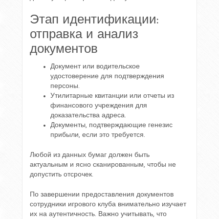
Этап идентификации:
отправка и анализ
документов
Документ или водительское
удостоверение для подтверждения
персоны.
Утилитарные квитанции или отчеты из
финансового учреждения для
доказательства адреса.
Документы, подтверждающие генезис
прибыли, если это требуется.
Любой из данных бумаг должен быть
актуальным и ясно сканированным, чтобы не
допустить отсрочек.
По завершении предоставления документов
сотрудники игрового клуба внимательно изучает
их на аутентичность. Важно учитывать, что