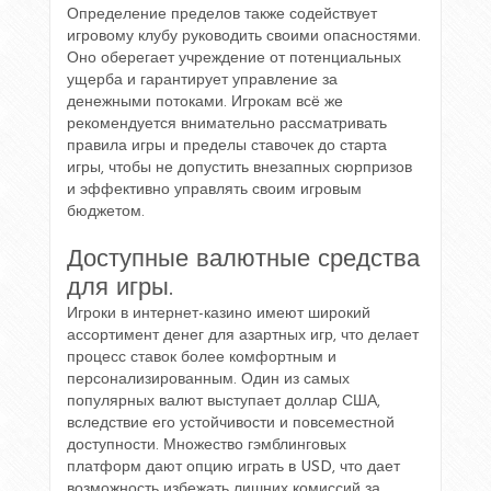
Определение пределов также содействует
игровому клубу руководить своими опасностями.
Оно оберегает учреждение от потенциальных
ущерба и гарантирует управление за
денежными потоками. Игрокам всё же
рекомендуется внимательно рассматривать
правила игры и пределы ставочек до старта
игры, чтобы не допустить внезапных сюрпризов
и эффективно управлять своим игровым
бюджетом.
Доступные валютные средства
для игры.
Игроки в интернет-казино имеют широкий
ассортимент денег для азартных игр, что делает
процесс ставок более комфортным и
персонализированным. Один из самых
популярных валют выступает доллар США,
вследствие его устойчивости и повсеместной
доступности. Множество гэмблинговых
платформ дают опцию играть в USD, что дает
возможность избежать лишних комиссий за