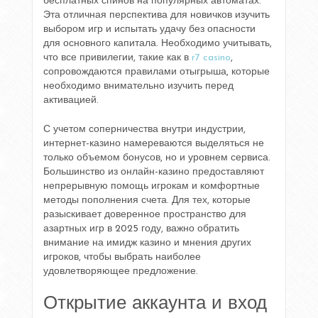
бесплатных спинов на популярных автоматах.
Эта отличная перспектива для новичков изучить
выбором игр и испытать удачу без опасности
для основного капитала. Необходимо учитывать,
что все привилегии, такие как в
r7 casino
,
сопровождаются правилами отыгрыша, которые
необходимо внимательно изучить перед
активацией.
С учетом соперничества внутри индустрии,
интернет-казино намереваются выделяться не
только объемом бонусов, но и уровнем сервиса.
Большинство из онлайн-казино предоставляют
непрерывную помощь игрокам и комфортные
методы пополнения счета. Для тех, которые
разыскивает доверенное пространство для
азартных игр в 2025 году, важно обратить
внимание на имидж казино и мнения других
игроков, чтобы выбрать наиболее
удовлетворяющее предложение.
Открытие аккаунта и вход