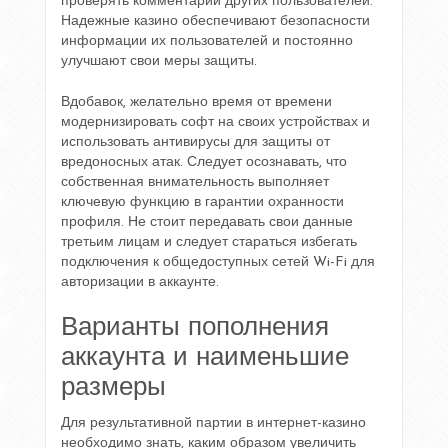
проверять комментарии других пользователей.
Надежные казино обеспечивают безопасности
информации их пользователей и постоянно
улучшают свои меры защиты.
Вдобавок, желательно время от времени
модернизировать софт на своих устройствах и
использовать антивирусы для защиты от
вредоносных атак. Следует осознавать, что
собственная внимательность выполняет
ключевую функцию в гарантии охранности
профиля. Не стоит передавать свои данные
третьим лицам и следует стараться избегать
подключения к общедоступных сетей Wi-Fi для
авторизации в аккаунте.
Варианты пополнения
аккаунта и наименьшие
размеры
Для результативной партии в интернет-казино
необходимо знать, каким образом увеличить