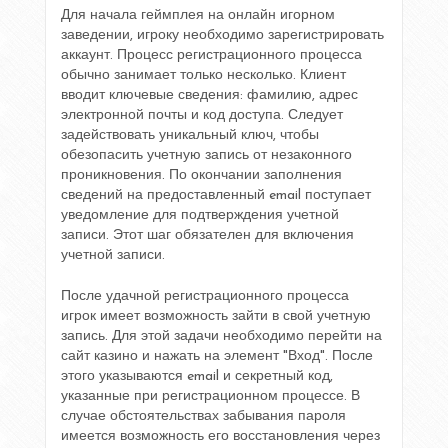
Для начала геймплея на онлайн игорном
заведении, игроку необходимо зарегистрировать
аккаунт. Процесс регистрационного процесса
обычно занимает только несколько. Клиент
вводит ключевые сведения: фамилию, адрес
электронной почты и код доступа. Следует
задействовать уникальный ключ, чтобы
обезопасить учетную запись от незаконного
проникновения. По окончании заполнения
сведений на предоставленный email поступает
уведомление для подтверждения учетной
записи. Этот шаг обязателен для включения
учетной записи.
После удачной регистрационного процесса
игрок имеет возможность зайти в свой учетную
запись. Для этой задачи необходимо перейти на
сайт казино и нажать на элемент "Вход". После
этого указываются email и секретный код,
указанные при регистрационном процессе. В
случае обстоятельствах забывания пароля
имеется возможность его восстановления через