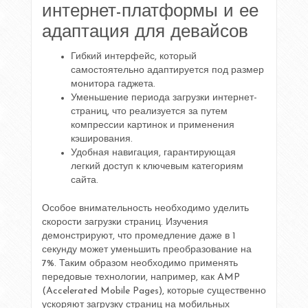
интернет-платформы и ее
адаптация для девайсов
Гибкий интерфейс, который
самостоятельно адаптируется под размер
монитора гаджета.
Уменьшение периода загрузки интернет-
страниц, что реализуется за путем
компрессии картинок и применения
кэширования.
Удобная навигация, гарантирующая
легкий доступ к ключевым категориям
сайта.
Особое внимательность необходимо уделить
скорости загрузки страниц. Изучения
демонстрируют, что промедление даже в 1
секунду может уменьшить преобразование на
7%. Таким образом необходимо применять
передовые технологии, например, как AMP
(Accelerated Mobile Pages), которые существенно
ускоряют загрузку страниц на мобильных