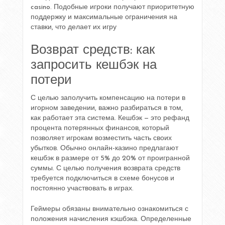
casino. Подобные игроки получают приоритетную
поддержку и максимальные ограничения на
ставки, что делает их игру
Возврат средств: как
запросить кешбэк на
потери
С целью заполучить компенсацию на потери в
игорном заведении, важно разбираться в том,
как работает эта система. Кешбэк — это рефанд
процента потерянных финансов, который
позволяет игрокам возместить часть своих
убытков. Обычно онлайн-казино предлагают
кешбэк в размере от 5% до 20% от проигранной
суммы. С целью получения возврата средств
требуется подключиться в схеме бонусов и
постоянно участвовать в играх.
Геймеры обязаны внимательно ознакомиться с
положения начисления кэшбэка. Определенные