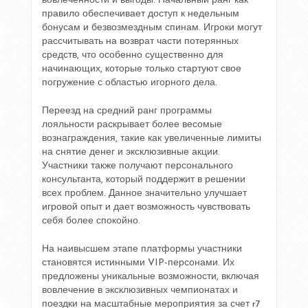
вовлеченности и выгоды. Начальный ранг как
правило обеспечивает доступ к недельным
бонусам и безвозмездным спинам. Игроки могут
рассчитывать на возврат части потерянных
средств, что особенно существенно для
начинающих, которые только стартуют свое
погружение с областью игорного дела.
Переезд на средний ранг программы
лояльности раскрывает более весомые
вознаграждения, такие как увеличенные лимиты
на снятие денег и эксклюзивные акции.
Участники также получают персонального
консультанта, который поддержит в решении
всех проблем. Данное значительно улучшает
игровой опыт и дает возможность чувствовать
себя более спокойно.
На наивысшем этапе платформы участники
становятся истинными VIP-персонами. Их
предложены уникальные возможности, включая
вовлечение в эксклюзивных чемпионатах и
поездки на масштабные мероприятия за счет r7