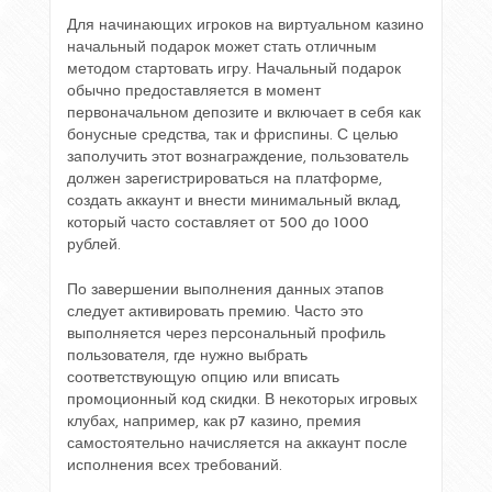
Для начинающих игроков на виртуальном казино
начальный подарок может стать отличным
методом стартовать игру. Начальный подарок
обычно предоставляется в момент
первоначальном депозите и включает в себя как
бонусные средства, так и фриспины. С целью
заполучить этот вознаграждение, пользователь
должен зарегистрироваться на платформе,
создать аккаунт и внести минимальный вклад,
который часто составляет от 500 до 1000
рублей.
По завершении выполнения данных этапов
следует активировать премию. Часто это
выполняется через персональный профиль
пользователя, где нужно выбрать
соответствующую опцию или вписать
промоционный код скидки. В некоторых игровых
клубах, например, как р7 казино, премия
самостоятельно начисляется на аккаунт после
исполнения всех требований.