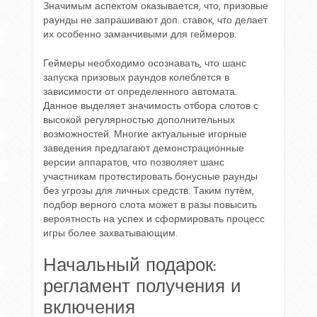
Значимым аспектом оказывается, что, призовые
раунды не запрашивают доп. ставок, что делает
их особенно заманчивыми для геймеров.
Геймеры необходимо осознавать, что шанс
запуска призовых раундов колеблется в
зависимости от определенного автомата.
Данное выделяет значимость отбора слотов с
высокой регулярностью дополнительных
возможностей. Многие актуальные игорные
заведения предлагают демонстрационные
версии аппаратов, что позволяет шанс
участникам протестировать бонусные раунды
без угрозы для личных средств. Таким путём,
подбор верного слота может в разы повысить
вероятность на успех и сформировать процесс
игры более захватывающим.
Начальный подарок:
регламент получения и
включения