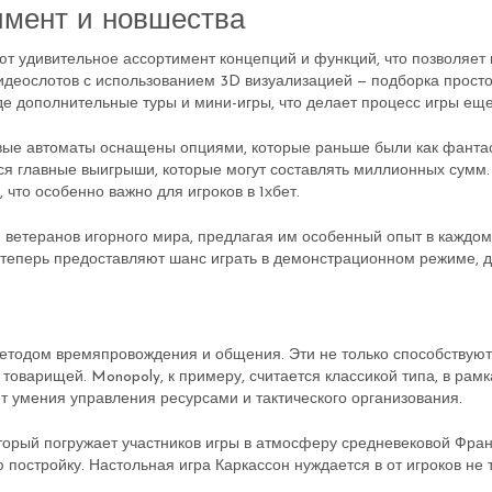
имент и новшества
т удивительное ассортимент концепций и функций, что позволяет к
деослотов с использованием 3D визуализацией — подборка просто 
оде дополнительные туры и мини-игры, что делает процесс игры е
овые автоматы оснащены опциями, которые раньше были как фанта
я главные выигрыши, которые могут составлять миллионных сумм.
 что особенно важно для игроков в 1хбет.
и ветеранов игорного мира, предлагая им особенный опыт в каждом 
но, теперь предоставляют шанс играть в демонстрационном режиме,
етодом времяпровождения и общения. Эти не только способствуют
товарищей. Monopoly, к примеру, считается классикой типа, в рам
т умения управления ресурсами и тактического организования.
орый погружает участников игры в атмосферу средневековой Франц
 постройку. Настольная игра Каркассон нуждается в от игроков не 