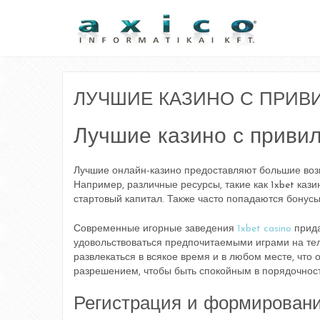
ЛУЧШИЕ КАЗИНО С ПРИ
Лучшие казино с приви
Лучшие онлайн-казино предоставляют большие возн
Например, различные ресурсы, такие как 1xbet каз
стартовый капитал. Также часто попадаются бонусы
Современные игорные заведения
1xbet casino
прида
удовольствоваться предпочитаемыми играми на те
развлекаться в всякое время и в любом месте, что
разрешением, чтобы быть спокойным в порядочнос
Регистрация и формировани