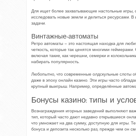
Для ищет более захватывающие настольные игры, ст
исследовать новые земли и делиться ресурсами. В 
задачи.
Винтажные-автоматы
Ретро автоматы — это настоящая находка для любит
четкость, которые так ценятся многими геймерами.
включая такие, как черешни, семерки и колокольчи
набирать популярность.
Любопытно, что современные олдскульные слоты о
даже в эпоху онлайн казино. Эти игры часто облада
крупный выигрыш. Например, определённые автома
Бонусы казино: типы и усло
Вознаграждения игорных заведений выполняют важ
тип, который часто дают недавно открывшиеся онла
что умножает на два сумму, доступную для игры. Т
бонуса и депозита несколько раз, прежде чем он с