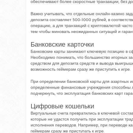
обеспечивают более скоростные транзакции, без д
Важно учитывать, что отдельные онлайн-казино за
депозита составляет 500-1000 рублей, в соответст
операцию, а для транзакций с криптовалютой част
тем чтобы миновать неожиданных ситуаций и гаран
Банковские карточки
Банковские карты занимают ключевую позицию в с
Необходимо понимать, что большинство игорных зав
средством для депозита средств и вывода выигрыш
возможность геймерам сразу же приступить к игре.
При определении банковской карты для азартных иг
определенные финансовые учреждения способны лим
подчеркнуть, что эксплуатация банковских карт га
Цифровые кошельки
Виртуальные счета превратились в ключевой соста
которые не удастся получить при эксплуатации тр
исполнения переводов. Например, при переводе ка
геймерам сразу же приступать к игре.