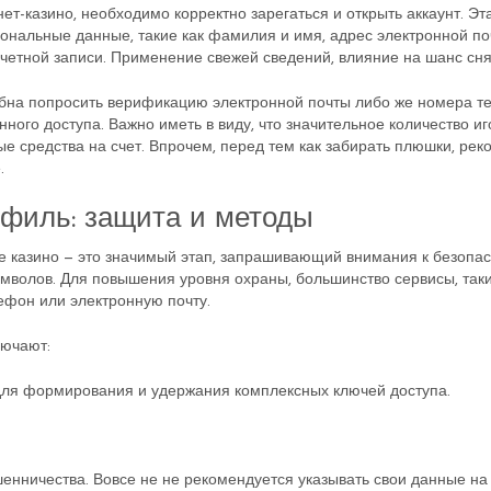
ет-казино, необходимо корректно зарегаться и открыть аккаунт. Эт
рсональные данные, такие как фамилия и имя, адрес электронной 
етной записи. Применение свежей сведений, влияние на шанс сняти
обна попросить верификацию электронной почты либо же номера т
ного доступа. Важно иметь в виду, что значительное количество и
 средства на счет. Впрочем, перед тем как забирать плюшки, реко
.
филь: защита и методы
 казино — это значимый этап, запрашивающий внимания к безопас
мволов. Для повышения уровня охраны, большинство сервисы, такие
ефон или электронную почту.
ючают:
для формирования и удержания комплексных ключей доступа.
шенничества. Вовсе не не рекомендуется указывать свои данные на