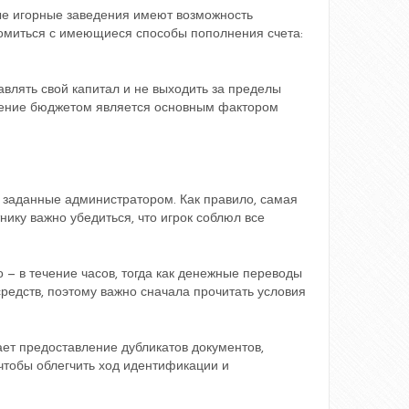
рые игорные заведения имеют возможность
акомиться с имеющиеся способы пополнения счета:
авлять свой капитал и не выходить за пределы
вление бюджетом является основным фактором
 заданные администратором. Как правило, самая
нику важно убедиться, что игрок соблюл все
— в течение часов, тогда как денежные переводы
средств, поэтому важно сначала прочитать условия
ает предоставление дубликатов документов,
чтобы облегчить ход идентификации и