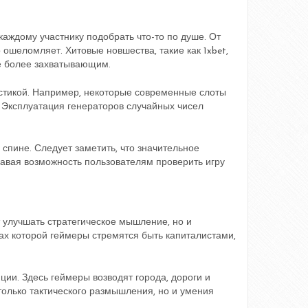
аждому участнику подобрать что-то по душе. От
ошеломляет. Хитовые новшества, такие как 1xbet,
ще более захватывающим.
стикой. Например, некоторые современные слоты
 Эксплуатация генераторов случайных чисел
спине. Следует заметить, что значительное
 давая возможность пользователям проверить игру
 улучшать стратегическое мышление, но и
ках которой геймеры стремятся быть капиталистами,
ии. Здесь геймеры возводят города, дороги и
только тактического размышления, но и умения