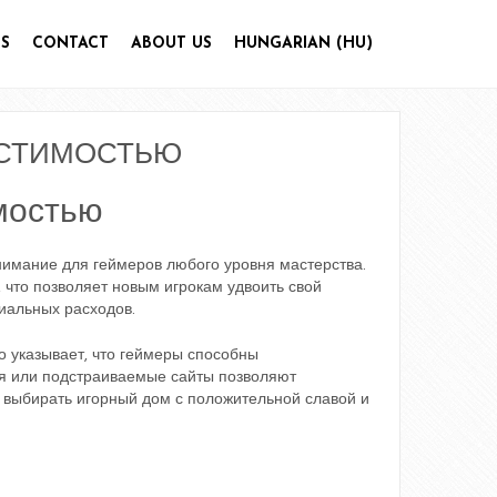
S
CONTACT
ABOUT US
HUNGARIAN (HU)
ЕСТИМОСТЬЮ
мостью
нимание для геймеров любого уровня мастерства.
 что позволяет новым игрокам удвоить свой
риальных расходов.
 указывает, что геймеры способны
ия или подстраиваемые сайты позволяют
ет выбирать игорный дом с положительной славой и