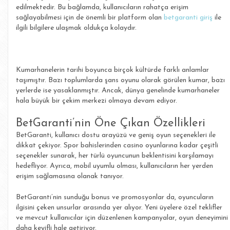
edilmektedir. Bu bağlamda, kullanıcıların rahatça erişim
sağlayabilmesi için de önemli bir platform olan
betgaranti giriş
ile
ilgili bilgilere ulaşmak oldukça kolaydır.
Kumarhanelerin tarihi boyunca birçok kültürde farklı anlamlar
taşımıştır. Bazı toplumlarda şans oyunu olarak görülen kumar, bazı
yerlerde ise yasaklanmıştır. Ancak, dünya genelinde kumarhaneler
hala büyük bir çekim merkezi olmaya devam ediyor.
BetGaranti’nin Öne Çıkan Özellikleri
BetGaranti, kullanıcı dostu arayüzü ve geniş oyun seçenekleri ile
dikkat çekiyor. Spor bahislerinden casino oyunlarına kadar çeşitli
seçenekler sunarak, her türlü oyuncunun beklentisini karşılamayı
hedefliyor. Ayrıca, mobil uyumlu olması, kullanıcıların her yerden
erişim sağlamasına olanak tanıyor.
BetGaranti’nin sunduğu bonus ve promosyonlar da, oyuncuların
ilgisini çeken unsurlar arasında yer alıyor. Yeni üyelere özel teklifler
ve mevcut kullanıcılar için düzenlenen kampanyalar, oyun deneyimini
daha keyifli hale getiriyor.