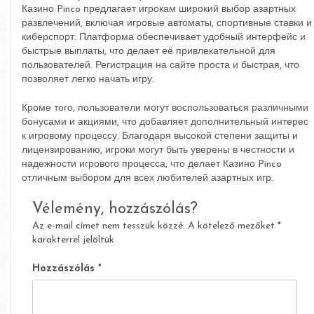
Казино Pinco предлагает игрокам широкий выбор азартных
развлечений, включая игровые автоматы, спортивные ставки и
киберспорт. Платформа обеспечивает удобный интерфейс и
быстрые выплаты, что делает её привлекательной для
пользователей. Регистрация на сайте проста и быстрая, что
позволяет легко начать игру.
Кроме того, пользователи могут воспользоваться различными
бонусами и акциями, что добавляет дополнительный интерес
к игровому процессу. Благодаря высокой степени защиты и
лицензированию, игроки могут быть уверены в честности и
надежности игрового процесса, что делает Казино Pinco
отличным выбором для всех любителей азартных игр.
Vélemény, hozzászólás?
Az e-mail címet nem tesszük közzé.
A kötelező mezőket
*
karakterrel jelöltük
Hozzászólás
*