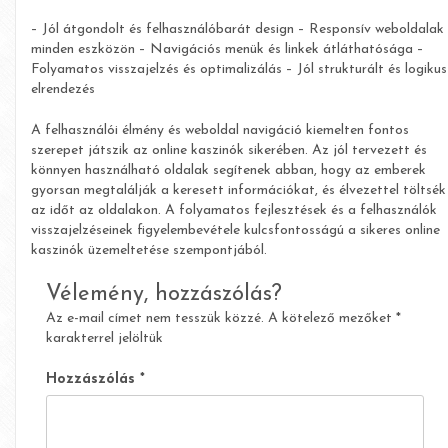
– Jól átgondolt és felhasználóbarát design – Responsív weboldalak
minden eszközön – Navigációs menük és linkek átláthatósága –
Folyamatos visszajelzés és optimalizálás – Jól strukturált és logikus
elrendezés
A felhasználói élmény és weboldal navigáció kiemelten fontos
szerepet játszik az online kaszinók sikerében. Az jól tervezett és
könnyen használható oldalak segítenek abban, hogy az emberek
gyorsan megtalálják a keresett információkat, és élvezettel töltsék
az időt az oldalakon. A folyamatos fejlesztések és a felhasználók
visszajelzéseinek figyelembevétele kulcsfontosságú a sikeres online
kaszinók üzemeltetése szempontjából.
Vélemény, hozzászólás?
Az e-mail címet nem tesszük közzé.
A kötelező mezőket
*
karakterrel jelöltük
Hozzászólás
*