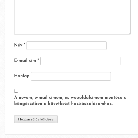
Név
*
E-mail cím
*
Honlap
A nevem, e-mail címem, és weboldalcímem mentése a
böngészőben a következő hozzászólásomhoz.