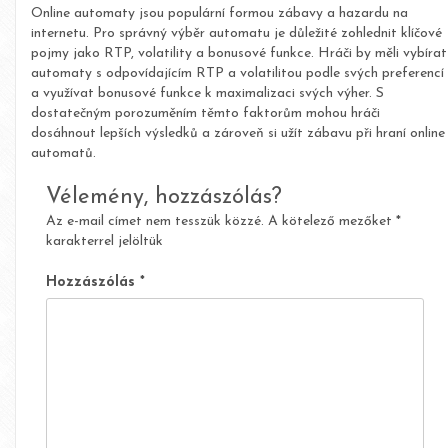
Online automaty jsou populární formou zábavy a hazardu na
internetu. Pro správný výběr automatu je důležité zohlednit klíčové
pojmy jako RTP, volatility a bonusové funkce. Hráči by měli vybírat
automaty s odpovídajícím RTP a volatilitou podle svých preferencí
a využívat bonusové funkce k maximalizaci svých výher. S
dostatečným porozuměním těmto faktorům mohou hráči
dosáhnout lepších výsledků a zároveň si užít zábavu při hraní online
automatů.
Vélemény, hozzászólás?
Az e-mail címet nem tesszük közzé.
A kötelező mezőket
*
karakterrel jelöltük
Hozzászólás
*