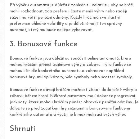
Při výběru automatu je důležité zohlednit i volatilitu, aby se hráči
mohli rozhodnout, zda preferují časté menší výhry nebo raději
sázejí na větší peněžní odměny. Každý hráč má své vlastní
preference ohledně volatility a je důležité najít ten správný
automat, který mu bude nejlépe vyhovovat.
3. Bonusové funkce
Bonusové funkce jsou důležitou součástí online automatů, které
mohou hráčům přinést zajímavé výhry a zábavu. Tyto funkce se
mohou lišit dle konkrétního automatu a zahrnovat například
bonusové hry, multiplikátory, wild symboly nebo scatter symboly.
Bonusové funkce dávají hráčům možnost získat dodatečné výhry a
zábavu během hraní. Některé automaty mají dokonce progresivní
jackpoty, které mohou hráčům přinést obrovské peněžní odměny. Je
důležité se před začátkem hry seznámit s bonusovými funkcemi
konkrétního automatu a využít je k maximalizaci svých výher.
Shrnutí