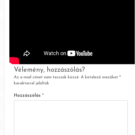
Vélemény, hozzászólás?
Az e-mail címet nem tesszük közzé.
A kötelező mezőket
*
karakterrel jelöltük
Hozzászólás
*