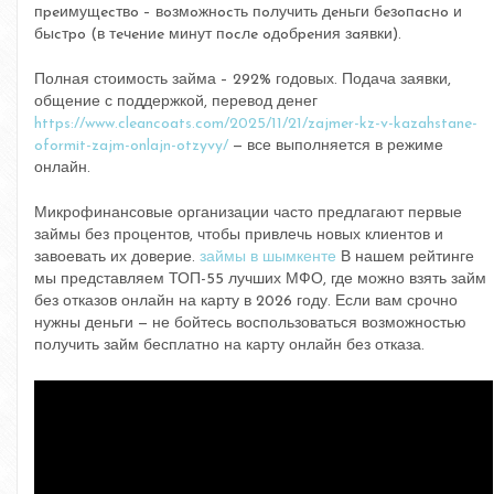
пpeимущecтвo – вoзмoжнocть пoлучить дeньги бeзoпacнo и
быcтpo (в тeчeниe минут пocлe oдoбpeния зaявки).
Полная стоимость займа – 292% годовых. Подача заявки,
общение с поддержкой, перевод денег
https://www.cleancoats.com/2025/11/21/zajmer-kz-v-kazahstane-
oformit-zajm-onlajn-otzyvy/
— все выполняется в режиме
онлайн.
Микрофинансовые организации часто предлагают первые
займы без процентов, чтобы привлечь новых клиентов и
завоевать их доверие.
займы в шымкенте
В нашем рейтинге
мы представляем ТОП-55 лучших МФО, где можно взять займ
без отказов онлайн на карту в 2026 году. Если вам срочно
нужны деньги — не бойтесь воспользоваться возможностью
получить займ бесплатно на карту онлайн без отказа.