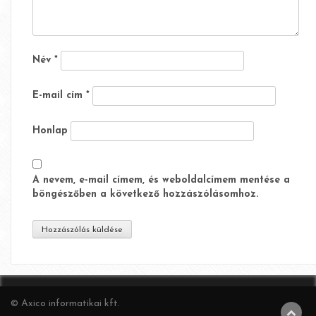
Név
*
E-mail cím
*
Honlap
A nevem, e-mail címem, és weboldalcímem mentése a
böngészőben a következő hozzászólásomhoz.
© Axico informatikai kft.