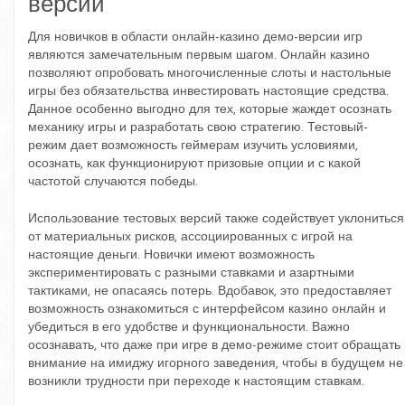
версии
Для новичков в области онлайн-казино демо-версии игр
являются замечательным первым шагом. Онлайн казино
позволяют опробовать многочисленные слоты и настольные
игры без обязательства инвестировать настоящие средства.
Данное особенно выгодно для тех, которые жаждет осознать
механику игры и разработать свою стратегию. Тестовый-
режим дает возможность геймерам изучить условиями,
осознать, как функционируют призовые опции и с какой
частотой случаются победы.
Использование тестовых версий также содействует уклониться
от материальных рисков, ассоциированных с игрой на
настоящие деньги. Новички имеют возможность
экспериментировать с разными ставками и азартными
тактиками, не опасаясь потерь. Вдобавок, это предоставляет
возможность ознакомиться с интерфейсом казино онлайн и
убедиться в его удобстве и функциональности. Важно
осознавать, что даже при игре в демо-режиме стоит обращать
внимание на имиджу игорного заведения, чтобы в будущем не
возникли трудности при переходе к настоящим ставкам.