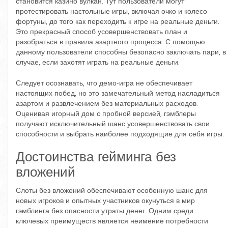
становится казино вулкан. Тут пользователи могут
протестировать настольные игры, включая очко и колесо
фортуны, до того как переходить к игре на реальные деньги.
Это прекрасный способ усовершенствовать план и
разобраться в правила азартного процесса. С помощью
данному пользователи способны безопасно заключать пари, в
случае, если захотят играть на реальные деньги.
Следует осознавать, что демо-игра не обеспечивает
настоящих побед, но это замечательный метод насладиться
азартом и развлечением без материальных расходов.
Оценивая игорный дом с пробной версией, гэмблеры
получают исключительный шанс усовершенствовать свои
способности и выбрать наиболее подходящие для себя игры.
Достоинства гейминга без
вложений
Слоты без вложений обеспечивают особенную шанс для
новых игроков и опытных участников окунуться в мир
гэмблинга без опасности утраты денег. Одним среди
ключевых преимуществ является неимение потребности