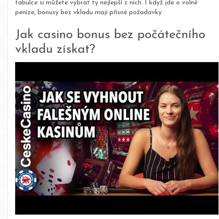
tabulce si můžete vybrat ty nejlepší z nich. I když jde o volné
peníze, bonusy bez vkladu mají přísné požadavky.
Jak casino bonus bez počátečního
vkladu získat?