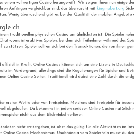
zu einem vollwertigen Casino herangereift. Wir zeigen Ihnen nun einige de
 ihren Anfängen vergleichbar sind, das überrascht mit
kingmaker1.org
Siche
etan. Wenig überraschend gibt es bei der Qualität der mobilen Angebote 
rgleich
einem traditionellen physischen Casino am ähnlichsten ist. Die Spieler neh
hatrooms interaktives Spielen, bei dem sich Teilnehmer während des Spie
f zu stützen. Spieler sollten sich bei den Transaktionen, die von ihnen ge
d offiziell in Kraft. Online Casinos können sich um eine Lizenz in Deutsc
hutz im Vordergrund, allerdings sind die Regulierungen für Spieler und Be
nen Online Casino Seiten. Traditionell wird dabei eine Zahl durch die endg
er ersten Wette oder von Freispielen. Meistens sind Freispiele für besond
hnell abgelaufen. Du bekommst in jedem seriösen Online Casino natürlich 
mmspieler nicht aus dem Blickwinkel verlieren.
odaten nicht weitergeben, ist aber das gültig für alle Aktivitäten im Inte
 der Online Casino Mechanismus. Unabhängig vom Spielerfolg musst du dein