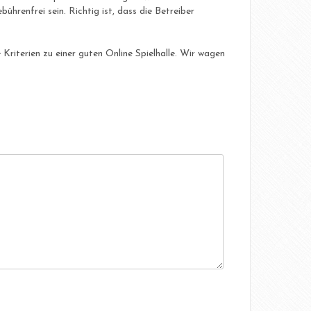
hrenfrei sein. Richtig ist, dass die Betreiber
Kriterien zu einer guten Online Spielhalle. Wir wagen