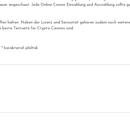
uer angeschaut. Jede Online Casino Einzahlung und Auszahlung sollte gebü
ffen halten. Neben der Lizenz und Seriosität gehören zudem noch weitere 
beste Testseite für Crypto Casinos sind.
t
*
karakterrel jelöltük