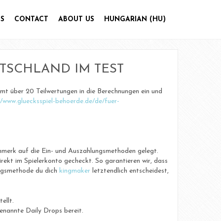
S
CONTACT
ABOUT US
HUNGARIAN (HU)
UTSCHLAND IM TEST
mt über 20 Teilwertungen in die Berechnungen ein und
//www.gluecksspiel-behoerde.de/de/fuer-
enmerk auf die Ein- und Auszahlungsmethoden gelegt.
irekt im Spielerkonto gecheckt. So garantieren wir, dass
ungsmethode du dich
kingmaker
letztendlich entscheidest,
ellt.
enannte Daily Drops bereit.