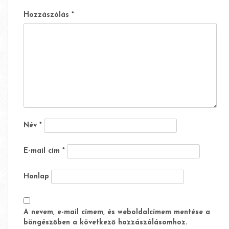
Hozzászólás
*
Név
*
E-mail cím
*
Honlap
A nevem, e-mail címem, és weboldalcímem mentése a
böngészőben a következő hozzászólásomhoz.