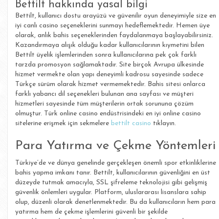
Bettilt hakkında yasal bilgi
Bettilt, kullanıcı dostu arayüzü ve güvenilir oyun deneyimiyle size en
iyi canlı casino seçeneklerini sunmayı hedeflemektedir. Hemen üye
olarak, anlık bahis seçeneklerinden faydalanmaya başlayabilirsiniz.
Kazandırmaya alışık olduğu kadar kullanıcılarının kıymetini bilen
Bettilt üyelik işlemlerinden sonra kullanıcılarına pek çok farklı
tarzda promosyon sağlamaktadır. Site birçok Avrupa ülkesinde
hizmet vermekte olan yapı deneyimli kadrosu sayesinde sadece
Türkçe sürüm olarak hizmet vermemektedir. Bahis sitesi onlarca
farklı yabancı dil seçenekleri bulunan ana sayfası ve müşteri
hizmetleri sayesinde tüm müşterilerin ortak sorununa çözüm
olmuştur. Türk online casino endüstrisindeki en iyi online casino
sitelerine erişmek için sekmelere
bettilt casino
tıklayın.
Para Yatırma ve Çekme Yöntemleri
Türkiye’de ve dünya genelinde gerçekleşen önemli spor etkinliklerine
bahis yapma imkanı tanır. Bettilt, kullanıcılarının güvenliğini en üst
düzeyde tutmak amacıyla, SSL şifreleme teknolojisi gibi gelişmiş
güvenlik önlemleri uygular. Platform, uluslararası lisanslara sahip
olup, düzenli olarak denetlenmektedir. Bu da kullanıcıların hem para
yatırma hem de çekme işlemlerini güvenli bir şekilde