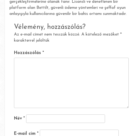
gerçekleştirmelerine olanak tanır. Lisanslı ve denetlenen bir
platform olan Bettilt, güvenli ödeme yöntemleri ve şeffaf oyun
anlayışıyla kullanıcılarına güvenilir bir bahis ortamı sunmaktadır.
Vélemény, hozzászólás?
Az e-mail címet nem tesszük közzé.
A kötelező mezőket
*
karakterrel jelöltük
Hozzászólás
*
Név
*
E-mail cím
*