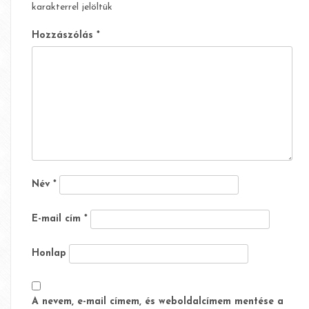
karakterrel jelöltük
Hozzászólás
*
Név
*
E-mail cím
*
Honlap
A nevem, e-mail címem, és weboldalcímem mentése a