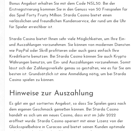
Bonus Angebot erhalten Sie mit dem Code NSL50. Bei der
Erstregistrierung kommen Sie in den Genuss von 50 Freispielen für
das Spiel Forty Fruity Million. Starda Casino bietet einen
verlässlichen und freundlichen Kundenservice, der rund um die Uhr
für Spieler erreichbar ist.
Starda Casino bietet Ihnen sehr viele Möglichkeiten, um Ihre Ein-
und Auszahlungen vorzunehmen. Sie können von modernen Diensten
wie PayPal oder Skrill profitieren oder auch ganz einfach Ihre
Kreditkarte benutzen. Bei Starda Casino können Sie auch Krypto
Währungen benutzn, um Ein- und Auszahlungen vorzunehmen. Somit
lässt sich der Zahlungsverkehr genau so gestalten, wie es für Sie am
besten ist. Grundsätzlich ist eine Anmeldung nötig, um bei Starda
Casino spielen zu können.
Hinweise zur Auszahlung
Es gibt ein gut sortiertes Angebot, so dass Sie Spielen ganz nach
dem eigenen Geschmack genießen können. Bei Starda Casino
handelt es sich um ein neues Casino, dass erst im Jahr 2022
eröffnet wurde. Starda Casino operiert mit einer Lizenz von der
Glücksspielbehöre in Curacao und bietet seinen Kunden optimale