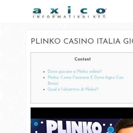
PLINKO CASINO ITALIA G
Content
Dove giocare a Plinko online?
Plinko: Come Funziona E Dove Agire Con
Bonus
Qual è l’obiettivo di Plinko?