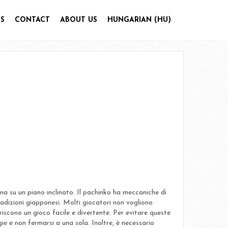
S
CONTACT
ABOUT US
HUNGARIAN (HU)
ina su un piano inclinato. Il pachinko ha meccaniche di
radizioni giapponesi. Molti giocatori non vogliono
iscono un gioco facile e divertente. Per evitare queste
gie e non fermarsi a una sola. Inoltre, è necessario