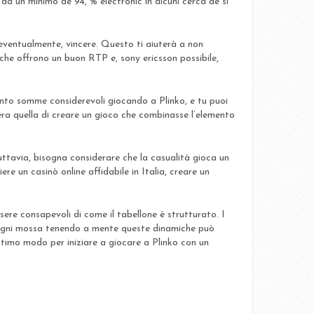
i da un minimo de 94, % electronic in alcuni cerca de si
 eventualmente, vincere. Questo ti aiuterà a non
 che offrono un buon RTP e, sony ericsson possibile,
vinto somme considerevoli giocando a Plinko, e tu puoi
era quella di creare un gioco che combinasse l’elemento
uttavia, bisogna considerare che la casualità gioca un
iere un casinò online affidabile in Italia, creare un
ssere consapevoli di come il tabellone è strutturato. I
are ogni mossa tenendo a mente queste dinamiche può
ottimo modo per iniziare a giocare a Plinko con un