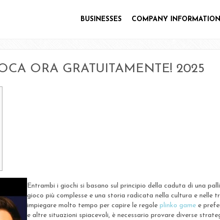
BUSINESSES
COMPANY INFORMATION
IOCA ORA GRATUITAMENTE! 2025
Entrambi i giochi si basano sul principio della caduta di una pall
gioco più complesse e una storia radicata nella cultura e nelle t
impiegare molto tempo per capire le regole
plinko game
e prefer
e altre situazioni spiacevoli, è necessario provare diverse strate