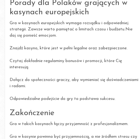
Porady dla Polaków grających w
kasynach europejskich
Gra w kasynach europejskich wymaga rozsądku i odpowiedniej
strategii. Zawsze warto pamiętać o limitach czasu i budżetu.Nie
daj się ponieść emocjom.
Znajdź kasyno, które jest w pełni legalne oraz zabezpieczone.
Czytaj dokładnie regulaminy bonusów i promocji, które Cię
interesują.
Dołącz do społeczności graczy, aby wymieniać się doświadczeniami
i radami.
Odpowiedzialne podejście do gry to podstawa sukcesu.
Zakończenie
Gra w takich kasynach łączy przyjemność z profesjonalizmem.
Gra w kasynie powinna być przyjemnością, a nie źródłem stresu czy