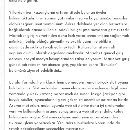
akıcı hale getirir.
Yıllardan beri kazançlarını artıran sitede bulunan üyeler
bulunmaktadır. Her zaman yatırımlarınıza ve kayıplarınıza bonuslar
alabileceğinizi unutmamalısınız. Adres dahilinde yer alan hizmetlere
bağlı olarak daima kullanıcı odaklı bir çalışma meydana gelmektedir.
Mariobet giriş hizmetinden daha hızlı yararlanma imkanı sağlanmak
mümkün. Sahip olduğu güvenilir ve pratik yapısı ile birlikte
günümüzde sıklıkla tercih edilmektedir. Kullanıcılar sitenin alt
yapısını olumlu olarak değerlendirmektedir. Mariobet güncel giriş
adresini sosyal medya hesaplarından takip ediyorum. Mariobet giriş
güncel adresinden hesabınıza giriş yaptıktan sonra “Bonuslar”
bölümünü ziyaret edebilirsiniz.
Bu platformda, hem klasik hem de modern temalı birçok slot oyunu
bulabilirsiniz. Slot makineleri, oyunculara sadece eğlence değil, aynı
zamanda yüksek kazanç potansiyeli de sunar. Mega Jackpot gibi
büyük ödüller, oyuncuların ilgisini çeken en önemli unsurlardan biridir.
Arama motorları, mobil uyumlu web sitelerine daha iyi sıralamalar
verir ve kullanıcıların arama sonuçlarında web sitenizi daha kolay
bulmalarını sağlar. Sistemin çalışmasında yeni adres üzerinden
tıklama işlemi yapılacaktır. Yeni adresi bulmakta konusunda da
tercih edebileceğiniz seçenekler mevcuttur.