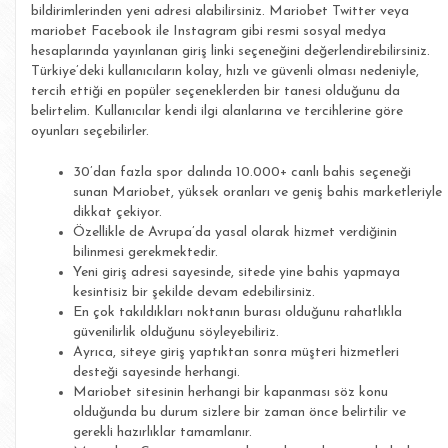
bildirimlerinden yeni adresi alabilirsiniz. Mariobet Twitter veya
mariobet Facebook ile Instagram gibi resmi sosyal medya
hesaplarında yayınlanan giriş linki seçeneğini değerlendirebilirsiniz.
Türkiye’deki kullanıcıların kolay, hızlı ve güvenli olması nedeniyle,
tercih ettiği en popüler seçeneklerden bir tanesi olduğunu da
belirtelim. Kullanıcılar kendi ilgi alanlarına ve tercihlerine göre
oyunları seçebilirler.
30’dan fazla spor dalında 10.000+ canlı bahis seçeneği
sunan Mariobet, yüksek oranları ve geniş bahis marketleriyle
dikkat çekiyor.
Özellikle de Avrupa’da yasal olarak hizmet verdiğinin
bilinmesi gerekmektedir.
Yeni giriş adresi sayesinde, sitede yine bahis yapmaya
kesintisiz bir şekilde devam edebilirsiniz.
En çok takıldıkları noktanın burası olduğunu rahatlıkla
güvenilirlik olduğunu söyleyebiliriz.
Ayrıca, siteye giriş yaptıktan sonra müşteri hizmetleri
desteği sayesinde herhangi.
Mariobet sitesinin herhangi bir kapanması söz konu
olduğunda bu durum sizlere bir zaman önce belirtilir ve
gerekli hazırlıklar tamamlanır.