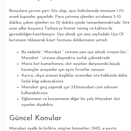
Bonusların çevrim şartı 30x olup, spor bahislerinde minimum 1.70
oranlı kuponlar geçerlidir. Para yatırma işlemleri ortalama 5-10
dakika, çekim işlemleri ise 30 dakika içinde tamamlanmaktadır. Site
uzun yıllar boyunca Türkiye’ye hizmet vermiş ve kalitesi ile
güvenilirliğini kanıtlamıştır. Üye olmak için ana sayfadaki Üye Ol
butonuna tıklayarak kayıt formunu doldurmanız yeterli.
Bu nedenle ” Mariobet ” sitesine yeni üye olmak isteyen biri ”
Mariobet ” sitesine ulaşmakta zorluk çekmektedir.
Mario bet kumarhanesi, slot oyunları dünyasında büyük
kazançlar arayanlar için eşsiz fırsatlar sunuyor.
Ayrıca, sıkça aranan başlıklar üzerinden site hakkında daha
fazla bilgi edineceksiniz.
Mariobet giriş yapmak için 332mariobet.com adresini
kullanabilirsiniz.
Eğlenmenin ve kazanmanın diğer bir yolu Mariobet slot
oyunları diyebiliriz.
Güncel Konular
Mariobet üyelik ile birlikte, müşteri hizmetleri, SMS, e-posta