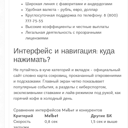
Широкая линия с фаворитами и андердогами
Удобная валюта – рубль, евро, доллар
Круглосуточная поддержка по телефону: 8 (800)
777-75-55
Высокие коэффициенты и честные выплаты
Легальная деятельность с прозрачными
лицензиями
Интерфейс и навигация: куда
нажимать?
Не путайтесь в куче категорий и вкладок – официальный
сайт словно карта сокровищ, прокачанный откровениями
и подсказками. Главный экран четко показывает
популярные события, а разделы с киберспортом,
эксклюзивными ставками и лайв-режимом под рукой, как
горячий кофе в холодный день.
Сравнение интерфейсов Melbet и конкурентов
Критерий
Melbet
Другие БК
Скорость
0,8 сек
1,5 сек и выше
загрузки