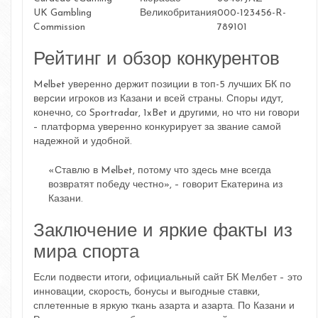
UK Gambling
Великобритания
000-123456-R-
Commission
789101
Рейтинг и обзор конкурентов
Melbet уверенно держит позиции в топ-5 лучших БК по
версии игроков из Казани и всей страны. Споры идут,
конечно, со Sportradar, 1xBet и другими, но что ни говори
– платформа уверенно конкурирует за звание самой
надежной и удобной.
«Ставлю в Melbet, потому что здесь мне всегда
возвратят победу честно», – говорит Екатерина из
Казани.
Заключение и яркие факты из
мира спорта
Если подвести итоги, официальный сайт БК Мелбет – это
инновации, скорость, бонусы и выгодные ставки,
сплетенные в яркую ткань азарта и азарта. По Казани и